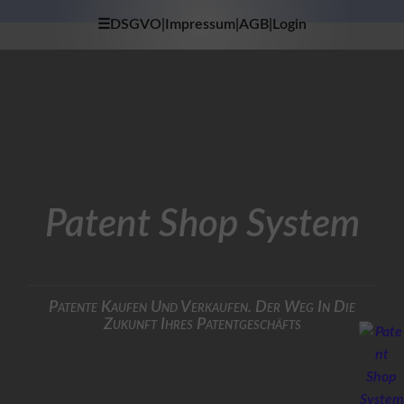
☰DSGVO|Impressum|AGB|Login
×
H
O
M
E
D
A
T
Patent Shop System
E
N
S
C
H
U
Patente Kaufen Und Verkaufen. Der Weg In Die
T
Zukunft Ihres Patentgeschäfts
Z
I
M
P