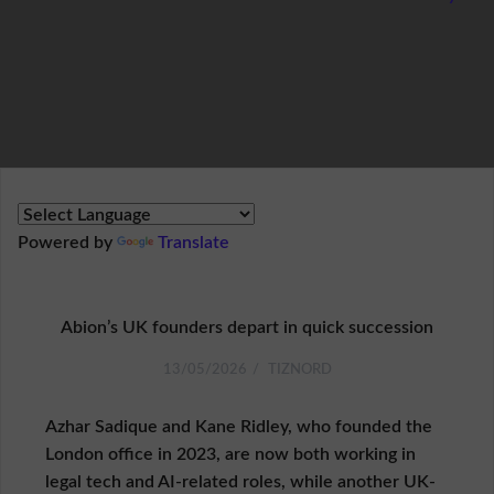
R
E
S
S
U
M
Ü
b
e
r
Powered by
Translate
U
n
s
Abion’s UK founders depart in quick succession
R
e
f
13/05/2026
TIZNORD
e
r
Azhar Sadique and Kane Ridley, who founded the
e
London office in 2023, are now both working in
n
z
legal tech and AI-related roles, while another UK-