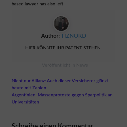
e
based lawyer has also left
n
A
G
B
f
Author:
TIZNORD
ü
r
HIER KÖNNTE IHR PATENT STEHEN.
K
ä
u
f
Veröffentlicht in
News
e
r
Beitragsnavigation
Nicht nur Allianz: Auch dieser Versicherer glänzt
A
heute mit Zahlen
G
Argentinien: Massenproteste gegen Sparpolitik an
B
f
Universitäten
ü
r
V
e
Schreibe einen Kommentar