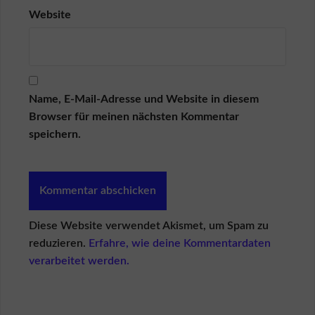
i
Website
n
V
e
r
k
ä
u
Name, E-Mail-Adresse und Website in diesem
f
Browser für meinen nächsten Kommentar
e
speichern.
r
L
o
g
i
n
Diese Website verwendet Akismet, um Spam zu
K
ä
reduzieren.
Erfahre, wie deine Kommentardaten
u
verarbeitet werden.
f
e
r