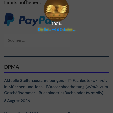
Limits aufheben.
100%
D
i
e
S
e
i
t
e
w
i
r
d
G
e
l
a
d
e
n
.
.
.
Suchen
nach:
DPMA
Aktuelle Stellenausschreibungen: - IT-Fachleute (w/m/div)
in München und Jena - Bürosachbearbeitung (w/m/div) im
Geschäftszimmer - Buchbinderin/Buchbinder (w/m/div)
6 August 2026