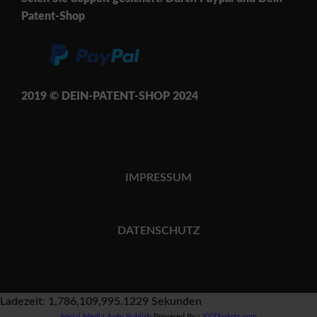
Patent-Shop
2019 © DEIN-PATENT-SH
OP 202
4
IMPRESSUM
DATENSCHUTZ
Ladezeit: 1,786,109,995.1229 Sekunden
Social Media Auto Publish
Powered By :
XYZScripts.com