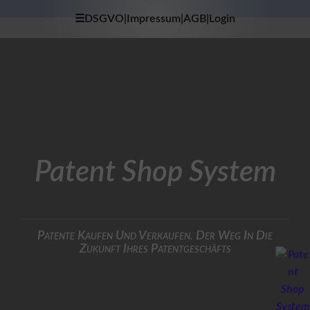
☰DSGVO|Impressum|AGB|Login
×
H
O
M
E
D
A
T
Patent Shop System
E
N
S
C
H
U
Patente Kaufen Und Verkaufen. Der Weg In Die
T
Zukunft Ihres Patentgeschäfts
Z
I
M
P