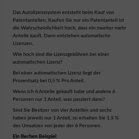
e
n
Das Autolizenzsystem entsteht beim Kauf von
A
Patentanteilen. Kaufen Sie nur ein Patentanteil ist
G
die Wahrscheinlichkeit hoch, dass ein zweiter mehr
B
f
Anteile kauft. Dann entstehen automatische
ü
Lizenzen.
r
K
Wie hoch sind die Lizenzgebühren bei einer
ä
automatischen Lizenz?
u
f
Bei einer automatischen Lizenz liegt der
e
Prozentsatz bei 0,5 % Pro Anteil.
r
Wenn ich 4 Anteile gekauft habe und andere 6
A
G
Personen nur 1 Anteil, was passiert dann?
B
Sind Sie Besitzer von vier Anteilen und sechs
f
ü
haben jeweils nur 1 Anteil, so erhalten Sie 1,5 %
r
des Umsatzes von jeder der 6 Personen .
V
e
Ein Rechen Beispiel