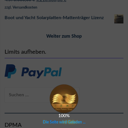
Preis
Preis
zzgl.
Versandkosten
war:
ist:
Boot und Yacht Solarplatten-Mattenträger Lizenz
4.570.000,00 €
4.210.000,00 €.
Weiter zum Shop
Limits aufheben.
Suchen
nach:
100%
D
i
e
S
e
i
t
e
w
i
r
d
G
e
l
a
d
e
n
.
.
.
DPMA