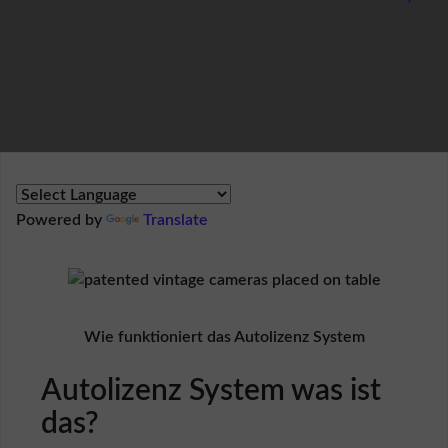
R
E
S
S
U
M
Ü
b
e
r
Powered by
Translate
U
n
s
R
e
f
Wie funktioniert das Autolizenz System
e
r
Autolizenz System was ist
e
n
das?
z