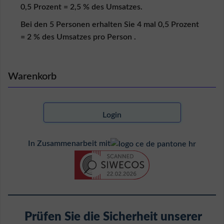
i
0,5 Prozent = 2,5 % des Umsatzes.
n
V
Bei den 5 Personen erhalten Sie 4 mal 0,5 Prozent
e
= 2 % des Umsatzes pro Person .
r
k
ä
u
Warenkorb
f
e
r
Login
L
o
g
In Zusammenarbeit mit
i
n
K
ä
u
f
e
r
Prüfen Sie die Sicherheit unserer