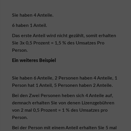
r
k
ä
Sie haben 4 Anteile.
u
f
6 haben 1 Anteil.
e
r
Das erste Anteil wird nicht gezählt, somit erhalten
Sie 3x 0,5 Prozent = 1,5 % des Umsatzes Pro
K
Person.
ä
u
Ein weiteres Beispiel
f
e
r
Sie haben 6 Anteile, 2 Personen haben 4 Anteile, 1
s
c
Person hat 1 Anteil, 5 Personen haben 2 Anteile.
h
u
Bei den Zwei Personen heben sich 4 Anteile auf,
t
demnach erhalten Sie von denen Lizenzgebühren
z
von 2 mal 0,5 Prozent = 1 % des Umsatzes pro
L
Person.
o
g
Bei der Person mit einem Anteil erhalten Sie 5 mal