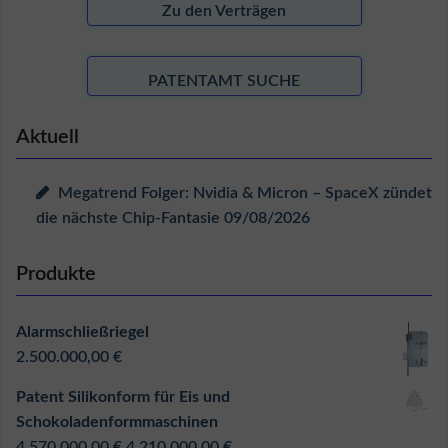
Zu den Verträgen
PATENTAMT SUCHE
Aktuell
Megatrend Folger: Nvidia & Micron – SpaceX zündet
die nächste Chip-Fantasie
09/08/2026
Produkte
Alarmschließriegel
2.500.000,00
€
Patent Silikonform für Eis und
Schokoladenformmaschinen
Ursprünglicher
Aktueller
4.570.000,00
€
4.210.000,00
€