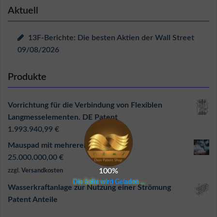
Aktuell
13F-Berichte: Die besten Aktien der Wall Street
09/08/2026
Produkte
Vorrichtung für die Verbindung von Flexiblen
Langmesselementen. DE Patent
1.993.940,99
€
Mauspad mit mehreren Funktionen
25.000.000,00
€
100%
zzgl.
Versandkosten
D
i
e
S
e
i
t
e
w
i
r
d
G
e
l
a
d
e
n
.
.
.
Wasserkraftanlage zur Nutzung einer Strömung
Patent Anteile