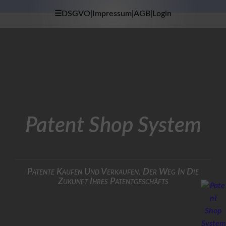
☰DSGVO|Impressum|AGB|Login
×
H
O
M
E
D
A
T
Patent Shop System
E
N
S
C
H
U
Patente Kaufen Und Verkaufen. Der Weg In Die
T
Zukunft Ihres Patentgeschäfts
Z
I
M
P