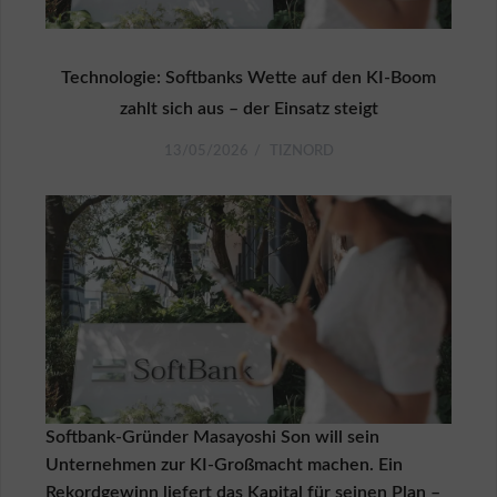
e
n
A
Technologie: Softbanks Wette auf den KI-Boom
G
B
zahlt sich aus – der Einsatz steigt
f
ü
13/05/2026
TIZNORD
r
K
ä
u
f
e
r
A
G
B
f
ü
Softbank-Gründer Masayoshi Son will sein
r
V
Unternehmen zur KI-Großmacht machen. Ein
e
Rekordgewinn liefert das Kapital für seinen Plan –