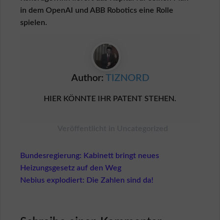
r
in dem OpenAI und ABB Robotics eine Rolle
k
ä
spielen.
u
f
e
r
K
Author:
TIZNORD
ä
u
HIER KÖNNTE IHR PATENT STEHEN.
f
e
r
Veröffentlicht in
Uncategorized
s
c
h
Beitragsnavigation
Bundesregierung: Kabinett bringt neues
u
Heizungsgesetz auf den Weg
t
z
Nebius explodiert: Die Zahlen sind da!
L
o
g