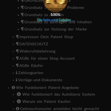
GRUNDSATZ FÜR LINKS
Grundsatz Technischer Probleme
100%
Grundsatz zu Artikeln
D
i
e
S
e
i
t
e
w
i
r
d
G
e
l
a
d
e
n
.
.
.
Grundsatz zu Beiträgen und Inhalten
Grundsatz zur Nutzung der Marke
Impressum Dein Patent Shop
DATENSCHUTZ
Widerrufsbelehrung
AGBs für einen Shop Account
AGBs Käufer
Zahlungsarten
Vertäge-und-Dokumente
Wie Funktioniert Patent-Angebote
Wie funktioniert das Autolizenz System
Warum ein Patent Kaufen
Gebrauchsmuster anmelden leicht gemacht