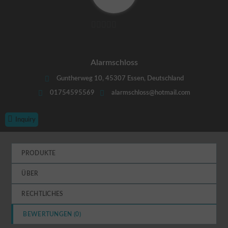
e
n
A
0
G
B
v
f
o
Alarmschloss
ü
n
r
Guntherweg 10, 45307 Essen, Deutschland
K
5
01754595569
alarmschloss@hotmail.com
ä
u
f
Inquiry
e
r
A
PRODUKTE
G
B
ÜBER
f
ü
RECHTLICHES
r
V
BEWERTUNGEN (
0
)
e