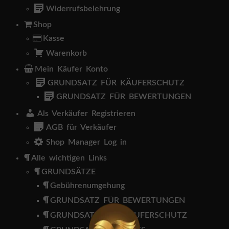
i
Widerrufsbelehrung
n
V
Shop
e
Kasse
r
k
Warenkorb
ä
Mein Käufer Konto
u
f
GRUNDSATZ FÜR KÄUFERSCHUTZ
e
GRUNDSATZ FÜR BEWERTUNGEN
r
Als Verkäufer Registrieren
L
AGB für Verkäufer
o
g
Shop Manager Log in
i
n
Alle wichtigen Links
K
GRUNDSÄTZE
ä
Gebührenumgehung
u
f
GRUNDSATZ FÜR BEWERTUNGEN
e
GRUNDSATZ FÜR KÄUFERSCHUTZ
r