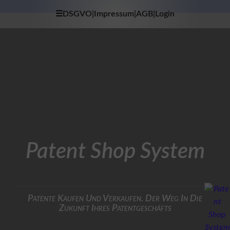
☰DSGVO|Impressum|AGB|Login
×
H
O
M
E
D
A
T
E
N
S
Patent Shop System
C
H
U
T
Z
Patente Kaufen Und Verkaufen. Der Weg In Die
Zukunft Ihres Patentgeschäfts
I
M
P