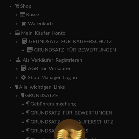
i
Shop
n
V
Kasse
e
Warenkorb
r
k
Mein Käufer Konto
ä
GRUNDSATZ FÜR KÄUFERSCHUTZ
u
f
GRUNDSATZ FÜR BEWERTUNGEN
e
Als Verkäufer Registrieren
r
AGB für Verkäufer
L
Shop Manager Log in
o
g
Alle wichtigen Links
i
n
GRUNDSÄTZE
K
Gebührenumgehung
ä
GRUNDSATZ FÜR BEWERTUNGEN
u
f
GRUNDSATZ FÜR KÄUFERSCHUTZ
e
r
GRUNDSATZ FÜR LINKS