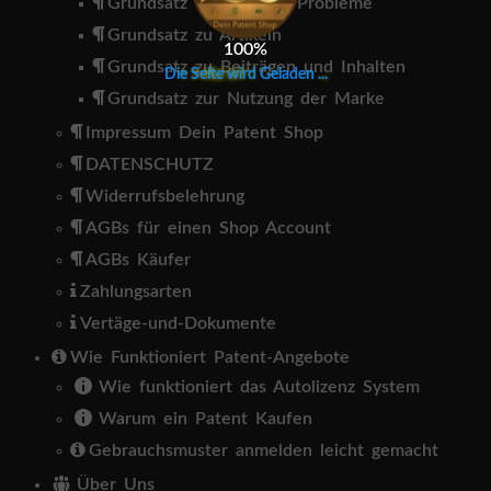
Grundsatz Technischer Probleme
Grundsatz zu Artikeln
100%
Grundsatz zu Beiträgen und Inhalten
D
i
e
S
e
i
t
e
w
i
r
d
G
e
l
a
d
e
n
.
.
.
Grundsatz zur Nutzung der Marke
Impressum Dein Patent Shop
DATENSCHUTZ
Widerrufsbelehrung
AGBs für einen Shop Account
AGBs Käufer
Zahlungsarten
Vertäge-und-Dokumente
Wie Funktioniert Patent-Angebote
Wie funktioniert das Autolizenz System
Warum ein Patent Kaufen
Gebrauchsmuster anmelden leicht gemacht
Über Uns