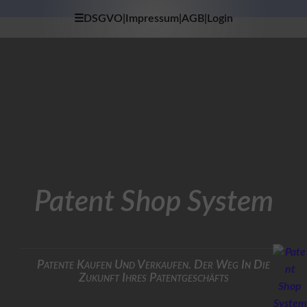
☰DSGVO|Impressum|AGB|Login
×
H
O
M
E
D
A
T
E
N
S
Patent Shop System
C
H
U
T
Z
Patente Kaufen Und Verkaufen. Der Weg In Die
Zukunft Ihres Patentgeschäfts
I
M
P