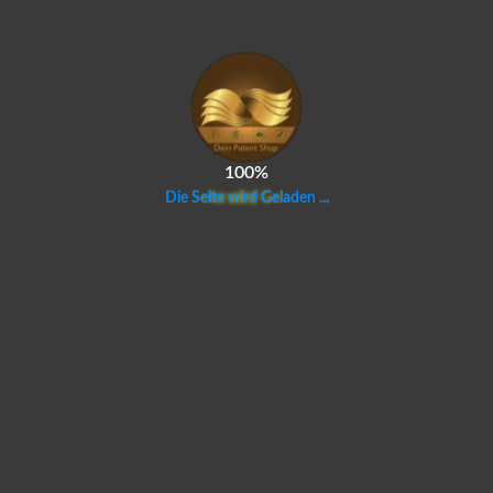
100%
D
i
e
S
e
i
t
e
w
i
r
d
G
e
l
a
d
e
n
.
.
.