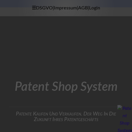
☰DSGVO|Impressum|AGB|Login
×
H
O
M
E
D
A
T
E
N
S
Patent Shop System
C
H
U
T
Z
Patente Kaufen Und Verkaufen. Der Weg In Die
Zukunft Ihres Patentgeschäfts
I
M
P