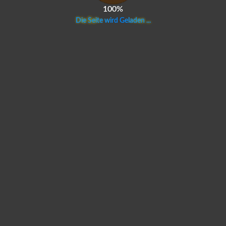
100%
D
i
e
S
e
i
t
e
w
i
r
d
G
e
l
a
d
e
n
.
.
.