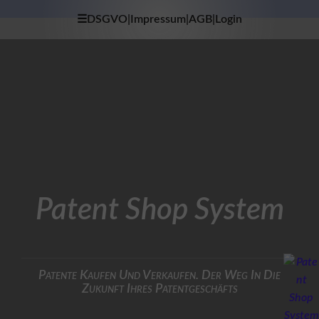
☰DSGVO|Impressum|AGB|Login
×
H
O
M
E
D
A
T
E
N
S
Patent Shop System
C
H
U
T
Z
Patente Kaufen Und Verkaufen. Der Weg In Die
Zukunft Ihres Patentgeschäfts
I
M
P