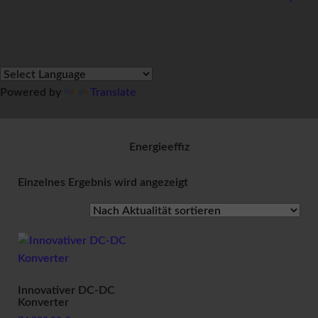
R
E
S
S
U
M
Powered by
Translate
Ü
b
e
r
Energieeffiz
U
n
Einzelnes Ergebnis wird angezeigt
s
R
e
f
e
r
e
Innovativer DC-DC
n
Konverter
z