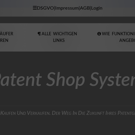
☰DSGVO|Impressum|AGB|Login
KÄUFER
ALLE WICHTIGEN
WIE FUNKTIONI
EREN
LINKS
ANGEB
atent Shop Syst
 Kaufen Und Verkaufen. Der Weg In Die Zukunft Ihres Patentg