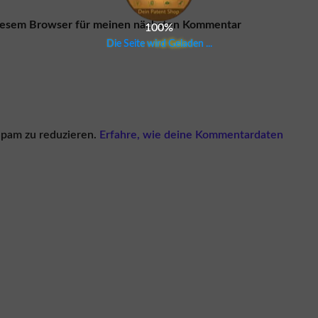
diesem Browser für meinen nächsten Kommentar
100%
D
i
e
S
e
i
t
e
w
i
r
d
G
e
l
a
d
e
n
.
.
.
pam zu reduzieren.
Erfahre, wie deine Kommentardaten