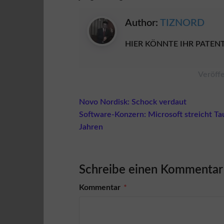
r
k
ä
Author:
TIZNORD
u
f
HIER KÖNNTE IHR PATENT
e
r
Veröffe
K
ä
u
Beitragsnavigation
Novo Nordisk: Schock verdaut
f
Software-Konzern: Microsoft streicht T
e
r
Jahren
s
c
h
u
Schreibe einen Kommentar
t
z
Kommentar
*
L
o
g