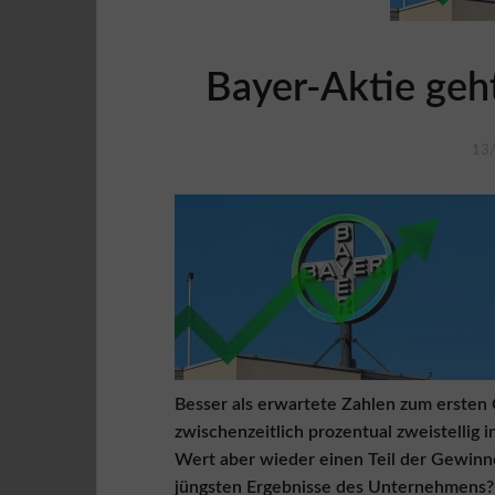
e
n
A
Bayer-Aktie geht
G
B
f
ü
13
r
K
ä
u
f
e
r
A
G
B
f
Besser als erwartete Zahlen zum ersten
ü
zwischenzeitlich prozentual zweistellig 
r
V
Wert aber wieder einen Teil der Gewinne
e
jüngsten Ergebnisse des Unternehmens?