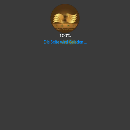
100%
D
i
e
S
e
i
t
e
w
i
r
d
G
e
l
a
d
e
n
.
.
.