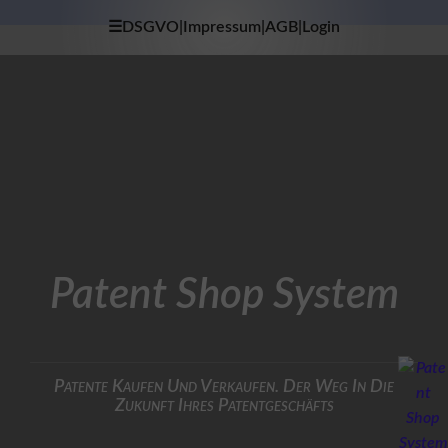
☰DSGVO|Impressum|AGB|Login
×
H
O
M
E
D
A
T
E
N
S
Patent Shop System
C
H
U
T
Z
Patente Kaufen Und Verkaufen. Der Weg In Die
Zukunft Ihres Patentgeschäfts
I
M
P