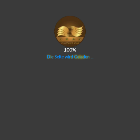
100%
D
i
e
S
e
i
t
e
w
i
r
d
G
e
l
a
d
e
n
.
.
.