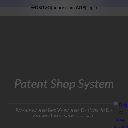
☰DSGVO|Impressum|AGB|Login
×
H
O
M
E
D
A
T
E
N
S
Patent Shop System
C
H
U
T
Z
Patente Kaufen Und Verkaufen. Der Weg In Die
Zukunft Ihres Patentgeschäfts
I
M
P