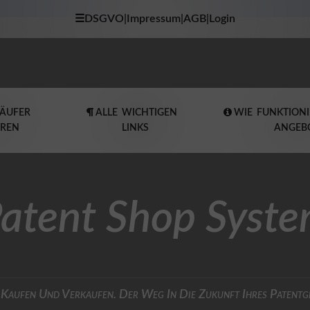
☰DSGVO|Impressum|AGB|Login
KÄUFER
ALLE WICHTIGEN
WIE FUNKTIONI
EREN
LINKS
ANGEB
atent Shop Syst
 Kaufen Und Verkaufen. Der Weg In Die Zukunft Ihres Patentg