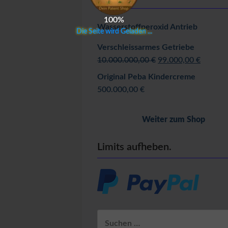
100%
Wasserstoffperoxid Antrieb
D
i
e
S
e
i
t
e
w
i
r
d
G
e
l
a
d
e
n
.
.
.
Verschleissarmes Getriebe
Ursprünglicher
Aktuell
10.000.000,00
€
99.000,00
€
Preis
Preis
Original Peba Kindercreme
war:
ist:
500.000,00
€
10.000.000,00 €
99.000,
Weiter zum Shop
Limits aufheben.
Suchen