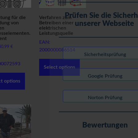
Prüfen Sie die Sicherh
tung für die
Verfahren zum
unserer Webseite
dung von
Betreiben einer
en
elektrischen
sselementen.
Leistungsquelle
ent
EAN:
40,99
€
2000000086514
Sicherheitsprüfung
00072593
Select options
Google Prüfung
ct options
Norton Prüfung
Bewertungen