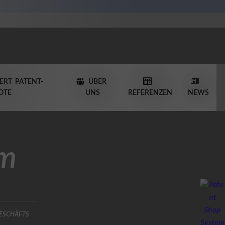
ERT PATENT-
ÜBER
OTE
UNS
REFERENZEN
NEWS
em
eschäfts