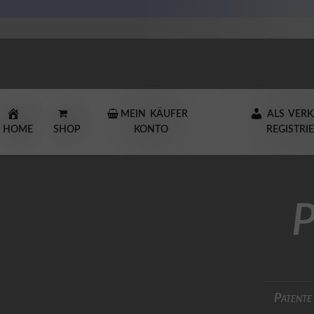
×
H
O
M
E
MEIN KÄUFER
ALS VER
HOME
D
SHOP
KONTO
REGISTRI
A
T
E
N
S
P
C
H
U
T
Z
I
Patente
M
P