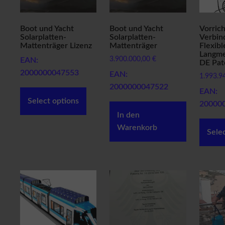
e
n
A
Boot und Yacht
Boot und Yacht
Vorrich
Solarplatten-
Solarplatten-
Verbin
G
Mattenträger Lizenz
Mattenträger
Flexibl
B
Langme
f
3.900.000,00
€
EAN:
DE Pat
ü
2000000047553
EAN:
r
1.993.9
K
2000000047522
EAN:
ä
Select options
20000
u
f
In den
e
Warenkorb
Sele
r
A
G
B
f
ü
r
V
e