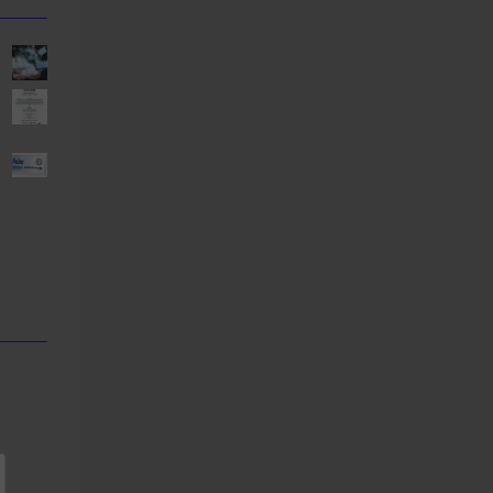
er
00 €.