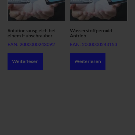
e
n
A
G
B
Rotationsausgleich bei
Wasserstoffperoxid
f
einem Hubschrauber
Antrieb
ü
EAN:
2000000243092
EAN:
2000000243153
r
K
ä
Weiterlesen
Weiterlesen
u
f
e
r
A
G
B
f
ü
r
V
e