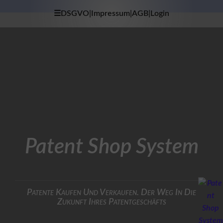
☰DSGVO|Impressum|AGB|Login
×
H
O
M
E
D
A
T
E
N
S
Patent Shop System
C
H
U
T
Z
Patente Kaufen Und Verkaufen. Der Weg In Die
Zukunft Ihres Patentgeschäfts
I
M
P