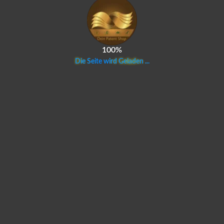
100%
D
i
e
S
e
i
t
e
w
i
r
d
G
e
l
a
d
e
n
.
.
.