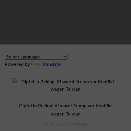
R
E
S
S
U
M
Ü
b
e
r
Powered by
Translate
U
n
s
R
e
f
e
Gipfel in Peking: Xi warnt Trump vor Konflikt
r
wegen Taiwan
e
n
15/05/2026
TIZNORD
z