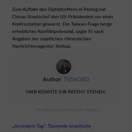
e
n
Zum Auftakt des Gipfeltreffens in Peking hat
A
Chinas Staatschef den US-Präsidenten vor einer
G
Konfrontation gewarnt. Die Taiwan-Frage berge
B
erhebliches Konfliktpotenzial, sagte Xi nach
f
Angaben der staatlichen chinesischen
ü
r
Nachrichtenagentur Xinhua.
K
ä
u
f
e
r
Author:
TIZNORD
A
HIER KÖNNTE IHR PATENT STEHEN.
G
B
f
Veröffentlicht in
News
,
news1
ü
r
V
Beitragsnavigation
„Jerusalem-Tag“: Tausende israelische
e