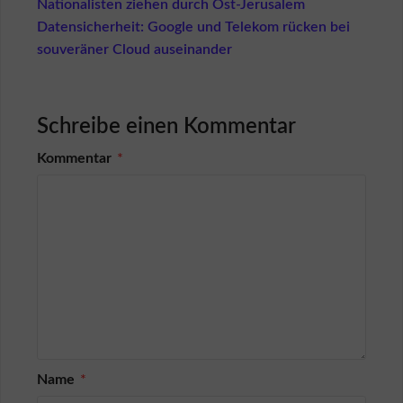
r
Nationalisten ziehen durch Ost-Jerusalem
k
Datensicherheit: Google und Telekom rücken bei
ä
souveräner Cloud auseinander
u
f
e
r
Schreibe einen Kommentar
K
ä
Kommentar
*
u
f
e
r
s
c
h
u
t
z
L
o
Name
*
g