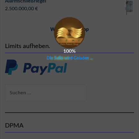
Alarmschließriegel
2.500.000,00
€
Weiter zum Shop
Limits aufheben.
100%
D
i
e
S
e
i
t
e
w
i
r
d
G
e
l
a
d
e
n
.
.
.
Suchen
nach:
DPMA