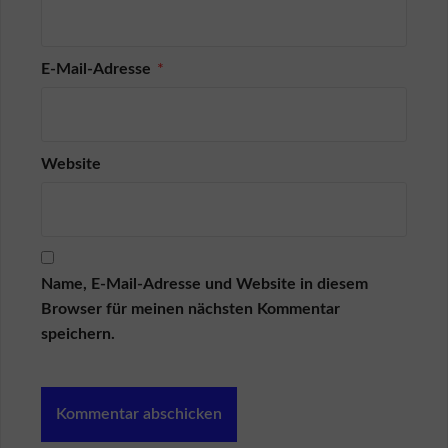
i
n
V
e
E-Mail-Adresse
*
r
k
ä
u
f
Website
e
r
L
o
g
Name, E-Mail-Adresse und Website in diesem
i
n
Browser für meinen nächsten Kommentar
K
speichern.
ä
u
f
e
r